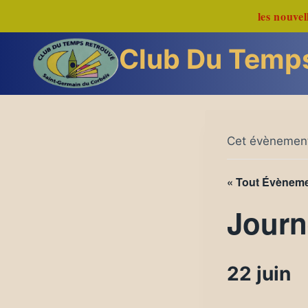
Aller
les nouvel
au
contenu
Club Du Temp
Cet évènement
« Tout Évènem
Journ
22 juin