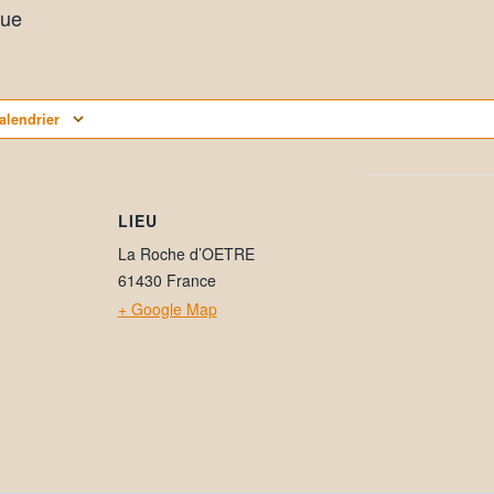
que
alendrier
LIEU
La Roche d’OETRE
61430
France
+ Google Map