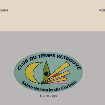
être
Vis
Notre Logo