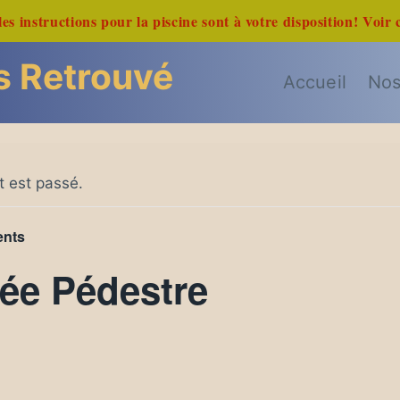
les instructions pour la piscine sont à votre disposition! Voir 
s Retrouvé
Accueil
Nos
 est passé.
ents
ée Pédestre