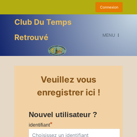
Aller
Connexion
au
contenu
Club Du Temps
MENU
Retrouvé
Veuillez vous
enregistrer ici !
Nouvel utilisateur ?
*
identifiant