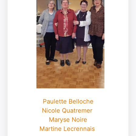
Paulette Belloche
Nicole Quatremer
Maryse Noire
Martine Lecrennais