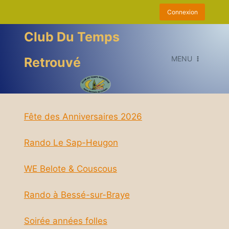
Aller
Connexion
au
contenu
Club Du Temps
MENU
Retrouvé
Fête des Anniversaires 2026
Rando Le Sap-Heugon
WE Belote & Couscous
Rando à Bessé-sur-Braye
Soirée années folles